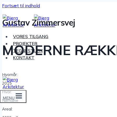
Fortsæt til indhold
Gustav Zimmer­s­vej
VORES TILGANG
PROJEK­TER
MODERNE RÆKK
TEGNE­STUEN
KONTAKT
Hvornår:
2015
Hvor:
MENU
Nørhalne
Areal: