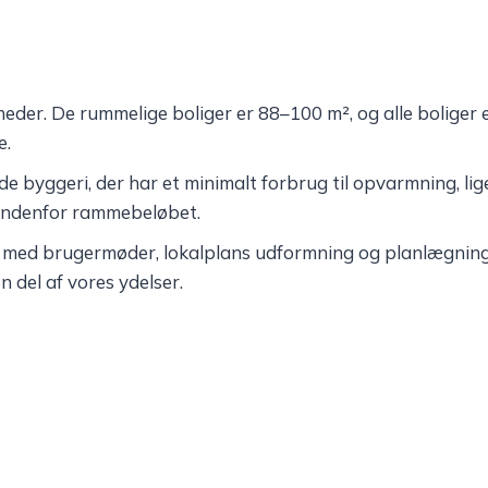
e­der. De rumme­lige boli­ger er 88–100 m², og alle boli­ger
e.
de byggeri, der har et mini­malt forbrug til opvarm­ning, lig
rt inden­for rammebeløbet.
t med bruger­mø­der, lokal­plans udform­ning og plan­læg­ning 
en del af vores ydelser.