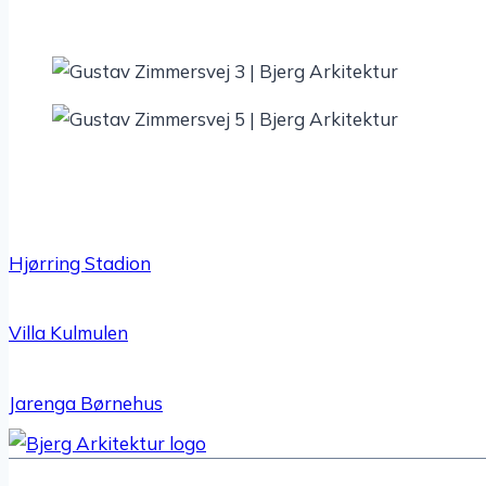
Hjør­ring Stadion
Villa Kulmu­len
Jarenga Børne­hus