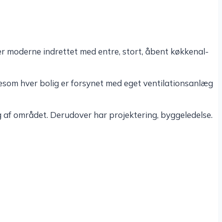
 er moderne indret­tet med entre, stort, åbent køkke­nal­
e­som hver bolig er forsy­net med eget venti­la­tions­an­læg
af områ­det. Deru­d­over har projek­te­ring, bygge­le­delse.