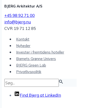
BJERG Arkitektur A/S
+45 98 92 71 00
info@bjerg.nu
CVR 19 71 12 85
Kontakt
Nyhe­der
Inve­ster i frem­ti­dens hoteller
Barnets Grønne Univers
BJERG Green Lab
Privat­livspo­li­tik
Find Bjerg at LinkedIn