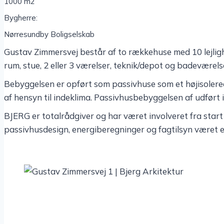
1000 m2
Bygherre:
Nørresundby Boligselskab
Gustav Zimmer­s­vej består af to række­huse med 10 lejlig­h
rum, stue, 2 eller 3 værel­ser, teknik/depot og badeværels
Bebyg­gel­sen er opført som passiv­huse som et høji­so­le­re
af hensyn til inde­klima. Passiv­hus­be­byg­gel­sen af udfø
BJERG er total­rå­d­gi­ver og har været invol­ve­ret fra star
passiv­hus­de­sign, ener­gibe­reg­nin­ger og fagtil­syn været 